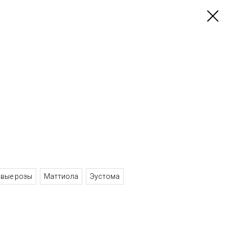
овые розы
Маттиола
Эустома