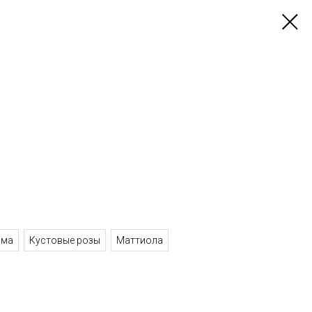
ома
Кустовые розы
Маттиола